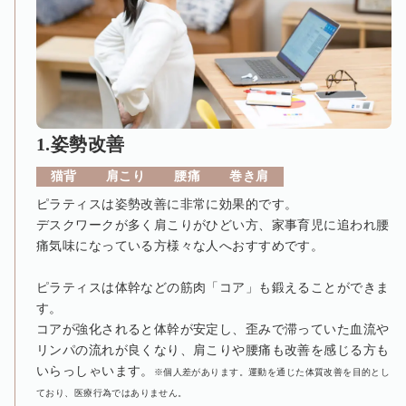
1.姿勢改善
猫背
肩こり
腰痛
巻き肩
ピラティスは姿勢改善に非常に効果的です。
デスクワークが多く肩こりがひどい方、家事育児に追われ腰
痛気味になっている方様々な人へおすすめです。
ピラティスは体幹などの筋肉「コア」も鍛えることができま
す。
コアが強化されると体幹が安定し、歪みで滞っていた血流や
リンパの流れが良くなり、肩こりや腰痛も改善を感じる方も
いらっしゃいます。
※個人差があります。運動を通じた体質改善を目的とし
ており、医療行為ではありません。