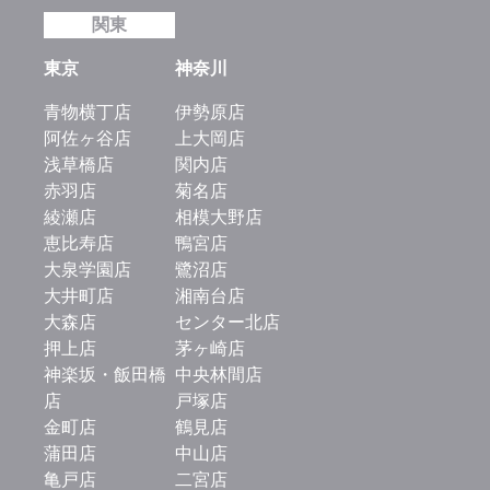
関東
東京
神奈川
青物横丁店
伊勢原店
阿佐ヶ谷店
上大岡店
浅草橋店
関内店
赤羽店
菊名店
綾瀬店
相模大野店
恵比寿店
鴨宮店
大泉学園店
鷺沼店
大井町店
湘南台店
大森店
センター北店
押上店
茅ヶ崎店
神楽坂・飯田橋
中央林間店
店
戸塚店
金町店
鶴見店
蒲田店
中山店
亀戸店
二宮店