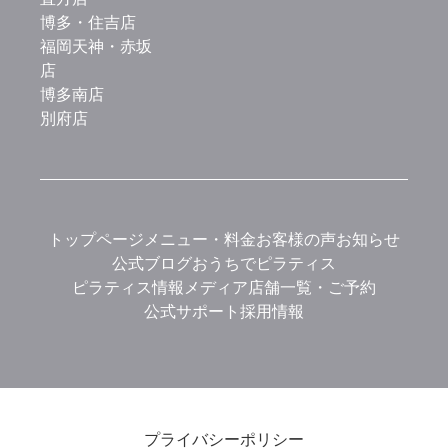
博多・住吉店
福岡天神・赤坂
店
博多南店
別府店
トップページ
メニュー・料金
お客様の声
お知らせ
公式ブログ
おうちでピラティス
ピラティス情報メディア
店舗一覧・ご予約
公式サポート
採用情報
プライバシーポリシー