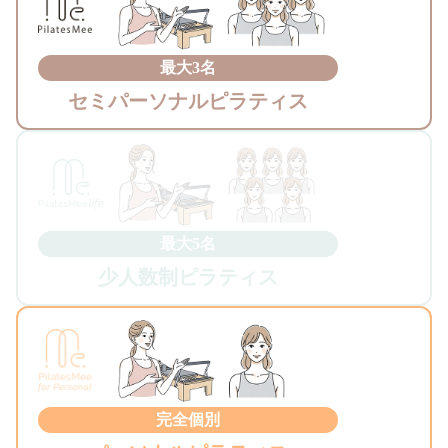
最大3名
セミパーソナルピラティス
最大5名
少人数制ピラティス
完全個別