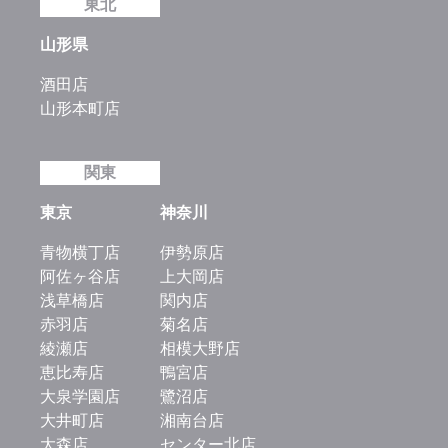
東北
山形県
酒田店
山形本町店
関東
東京
神奈川
青物横丁店
伊勢原店
阿佐ヶ谷店
上大岡店
浅草橋店
関内店
赤羽店
菊名店
綾瀬店
相模大野店
恵比寿店
鴨宮店
大泉学園店
鷺沼店
大井町店
湘南台店
大森店
センター北店