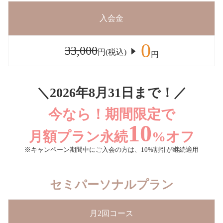
入会金
0
33,000
円(税込)
円
＼2026年8月31日まで！／
今なら！期間限定で
10
月額プラン永続
%オフ
※キャンペーン期間中にご入会の方は、10%割引が継続適用
セミパーソナルプラン
月2回コース