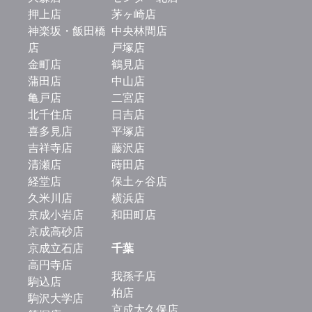
押上店
茅ヶ崎店
神楽坂・飯田橋
中央林間店
店
戸塚店
金町店
鶴見店
蒲田店
中山店
亀戸店
二宮店
北千住店
日吉店
喜多見店
平塚店
吉祥寺店
藤沢店
清瀬店
蒔田店
経堂店
保土ヶ谷店
久米川店
横浜店
京成小岩店
和田町店
京成高砂店
京成立石店
千葉
高円寺店
我孫子店
駒込店
柏店
駒沢大学店
京成大久保店