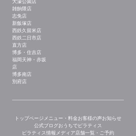
大濠公園店
雑餉隈店
志免店
新飯塚店
西鉄久留米店
西鉄二日市店
直方店
博多・住吉店
福岡天神・赤坂
店
博多南店
別府店
トップページ
メニュー・料金
お客様の声
お知らせ
公式ブログ
おうちでピラティス
ピラティス情報メディア
店舗一覧・ご予約