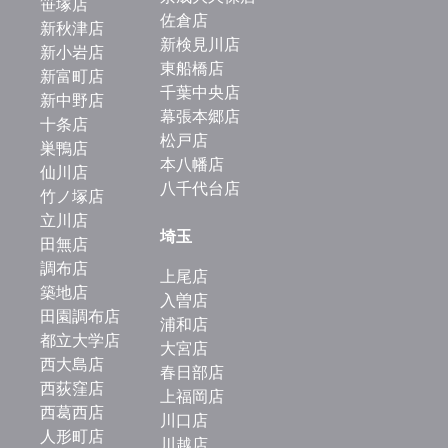
笹塚店
佐倉店
新秋津店
新検見川店
新小岩店
東船橋店
新富町店
千葉中央店
新中野店
幕張本郷店
十条店
松戸店
巣鴨店
本八幡店
仙川店
八千代台店
竹ノ塚店
立川店
埼玉
田無店
調布店
上尾店
築地店
入曽店
田園調布店
浦和店
都立大学店
大宮店
西大島店
春日部店
西荻窪店
上福岡店
西葛西店
川口店
人形町店
川越店