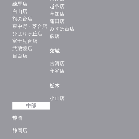
練馬店
越谷店
白山店
草加店
旗の台店
蓮田店
東中野・落合店
みずほ台店
ひばりヶ丘店
蕨店
富士見台店
武蔵境店
茨城
目白店
古河店
守谷店
栃木
小山店
中部
静岡
静岡店