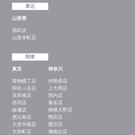
東北
山形県
酒田店
山形本町店
関東
東京
神奈川
青物横丁店
伊勢原店
阿佐ヶ谷店
上大岡店
浅草橋店
関内店
赤羽店
菊名店
綾瀬店
相模大野店
恵比寿店
鴨宮店
大泉学園店
鷺沼店
大井町店
湘南台店