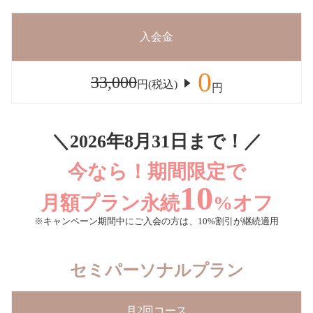
入会金
0
33,000
円(税込)
円
＼2026年8月31日まで！／
今なら！期間限定で
10
月額プラン永続
%オフ
※キャンペーン期間中にご入会の方は、10%割引が継続適用
セミパーソナルプラン
月2回コース