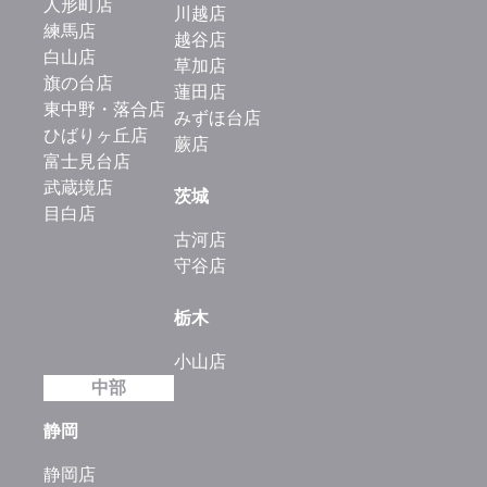
人形町店
川越店
練馬店
越谷店
白山店
草加店
旗の台店
蓮田店
東中野・落合店
みずほ台店
ひばりヶ丘店
蕨店
富士見台店
武蔵境店
茨城
目白店
古河店
守谷店
栃木
小山店
中部
静岡
静岡店