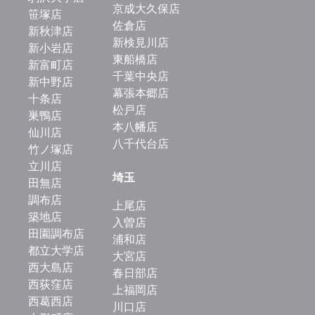
京成大久保店
笹塚店
佐倉店
新秋津店
新検見川店
新小岩店
東船橋店
新富町店
千葉中央店
新中野店
幕張本郷店
十条店
松戸店
巣鴨店
本八幡店
仙川店
八千代台店
竹ノ塚店
立川店
埼玉
田無店
調布店
上尾店
築地店
入曽店
田園調布店
浦和店
都立大学店
大宮店
西大島店
春日部店
西荻窪店
上福岡店
西葛西店
川口店