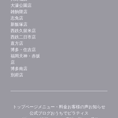
大濠公園店
雑餉隈店
志免店
新飯塚店
西鉄久留米店
西鉄二日市店
直方店
博多・住吉店
福岡天神・赤坂
店
博多南店
別府店
トップページ
メニュー・料金
お客様の声
お知らせ
公式ブログ
おうちでピラティス