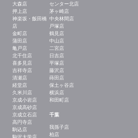
大森店
センター北店
押上店
茅ヶ崎店
神楽坂・飯田橋
中央林間店
店
戸塚店
金町店
鶴見店
蒲田店
中山店
亀戸店
二宮店
北千住店
日吉店
喜多見店
平塚店
吉祥寺店
藤沢店
清瀬店
蒔田店
経堂店
保土ヶ谷店
久米川店
横浜店
京成小岩店
和田町店
京成高砂店
京成立石店
千葉
高円寺店
我孫子店
駒込店
柏店
駒沢大学店