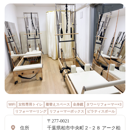
WiFi
女性専用トイレ
着替えスペース
全身鏡
タワーリフォーマー×3
リフォーマーリング
リフォーマーボックス
ピラティスボール
〒277-0021
住所
千葉県柏市中央町２−２８ アーク柏