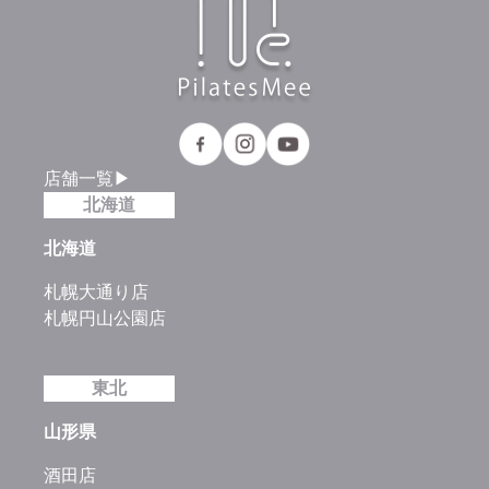
店舗一覧▶
北海道
北海道
札幌大通り店
札幌円山公園店
東北
山形県
酒田店