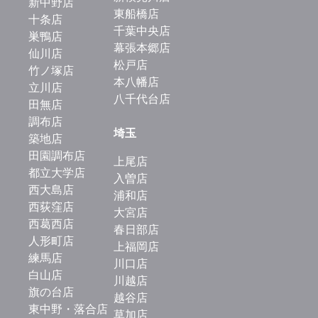
新中野店
東船橋店
十条店
千葉中央店
巣鴨店
幕張本郷店
仙川店
松戸店
竹ノ塚店
本八幡店
立川店
八千代台店
田無店
調布店
埼玉
築地店
田園調布店
上尾店
都立大学店
入曽店
西大島店
浦和店
西荻窪店
大宮店
西葛西店
春日部店
人形町店
上福岡店
練馬店
川口店
白山店
川越店
旗の台店
越谷店
東中野・落合店
草加店