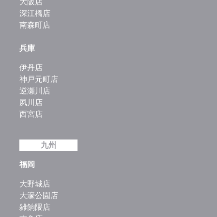
大阪店
深江橋店
南森町店
兵庫
伊丹店
神戸元町店
逆瀬川店
夙川店
西宮店
九州
福岡
大野城店
大濠公園店
雑餉隈店