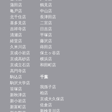
蒲田店
鶴見店
亀戸店
中山店
北千住店
長津田店
喜多見店
二宮店
吉祥寺店
日吉店
清瀬店
平塚店
経堂店
藤沢店
久米川店
蒔田店
京成小岩店
保土ヶ谷店
京成高砂店
横浜店
京成立石店
和田町店
高円寺店
駒込店
千葉
駒沢大学店
我孫子店
笹塚店
柏店
新秋津店
京成大久保店
新小岩店
佐倉店
新富町店
新検見川店