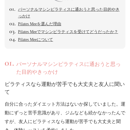
01.
パーソナルマシンピラティスに通おうと思った目的やき
っかけ
02.
Pilates Meeを選んだ理由
03.
Pilates Meeでマシンピラティスを受けてどうだったか？
04.
Pilates Meeについて
01.
パーソナルマシンピラティスに通おうと思っ
た目的やきっかけ
ピラティスなら運動が苦手でも大丈夫と友人に聞い
て
自分に合ったダイエット方法はないか探していました。運
動にずっと苦手意識があり、ジムなども続かなかったんで
すが、友人にピラティスなら運動が苦手でも大丈夫と聞