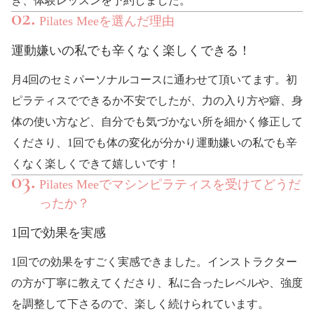
き、体験レッスンを予約しました。
02.
Pilates Meeを選んだ理由
運動嫌いの私でも辛くなく楽しくできる！
月4回のセミパーソナルコースに通わせて頂いてます。初
ピラティスでできるか不安でしたが、力の入り方や癖、身
体の使い方など、自分でも気づかない所を細かく修正して
くださり、1回でも体の変化が分かり運動嫌いの私でも辛
くなく楽しくできて嬉しいです！
03.
Pilates Meeでマシンピラティスを受けてどうだ
ったか？
1回で効果を実感
1回での効果をすごく実感できました。インストラクター
の方が丁寧に教えてくださり、私に合ったレベルや、強度
を調整して下さるので、楽しく続けられています。