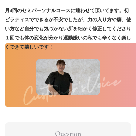
月4回のセミパーソナルコースに通わせて頂いてます。初
ピラティスでできるか不安でしたが、力の入り方や癖、使
い方など自分でも気づかない所を細かく修正してくださり
１回でも体の変化が分かり運動嫌いの私でも辛くなく楽し
くできて嬉しいです！
Question