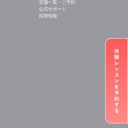
店舗一覧・ご予約
公式サポート
採用情報