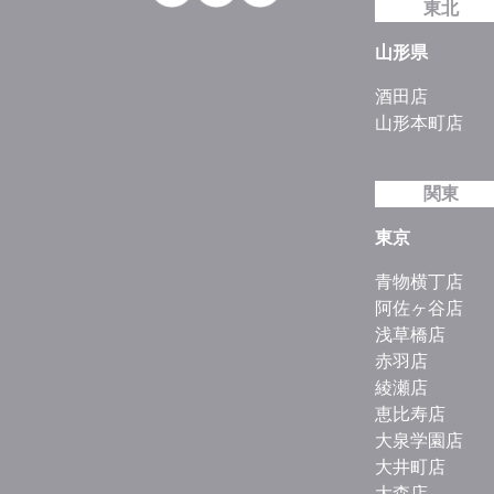
東北
山形県
酒田店
山形本町店
関東
東京
青物横丁店
阿佐ヶ谷店
浅草橋店
赤羽店
綾瀬店
恵比寿店
大泉学園店
大井町店
大森店