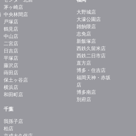
茅ヶ崎店
大野城店
橋
中央林間店
大濠公園店
戸塚店
雑餉隈店
鶴見店
志免店
中山店
新飯塚店
二宮店
西鉄久留米店
日吉店
西鉄二日市店
平塚店
直方店
藤沢店
博多・住吉店
蒔田店
福岡天神・赤坂
保土ヶ谷店
店
横浜店
博多南店
和田町店
別府店
千葉
我孫子店
柏店
京成大久保店