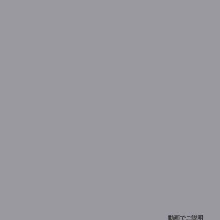
動画でご説明