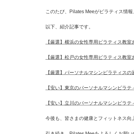
このたび、Pilates Meeがピラティス情
以下、紹介記事です。
【厳選】横浜の女性専用ピラティス教室
【厳選】松戸の女性専用ピラティス教室
【厳選】パーソナルマシンピラティスの
【安い】東京のパーソナルマシンピラテ
【安い】立川のパーソナルマシンピラテ
今後も、皆さまの健康とフィットネス向
引き続き、Pilates Meeをよろしくお