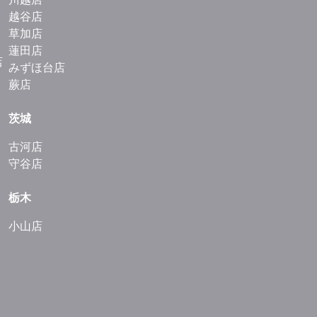
越谷店
草加店
蓮田店
店
みずほ台店
蕨店
茨城
古河店
守谷店
栃木
小山店