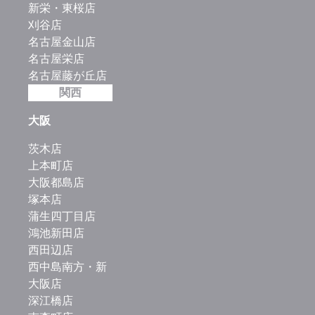
新栄・東桜店
刈谷店
名古屋金山店
名古屋栄店
名古屋藤が丘店
関西
大阪
茨木店
上本町店
大阪都島店
塚本店
蒲生四丁目店
鴻池新田店
西田辺店
西中島南方・新
大阪店
深江橋店