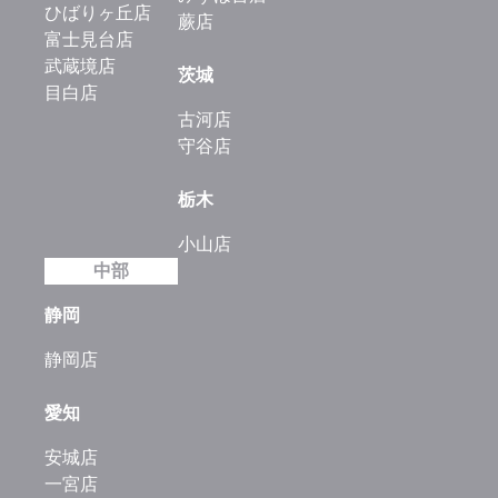
ひばりヶ丘店
蕨店
富士見台店
武蔵境店
茨城
目白店
古河店
守谷店
栃木
小山店
中部
静岡
静岡店
愛知
安城店
一宮店