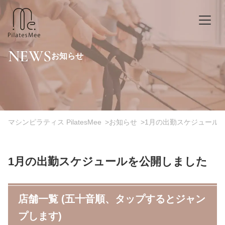
NEWS
お知らせ
マシンピラティス PilatesMee
>
お知らせ
>
1月の出勤スケジュール
1月の出勤スケジュールを公開しました
店舗一覧 (五十音順、タップするとジャン
プします)