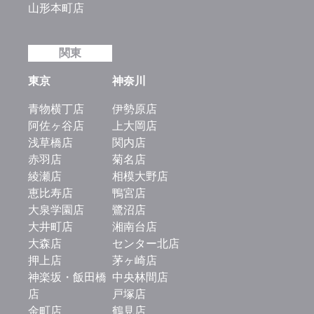
山形本町店
関東
東京
神奈川
青物横丁店
伊勢原店
阿佐ヶ谷店
上大岡店
浅草橋店
関内店
赤羽店
菊名店
綾瀬店
相模大野店
恵比寿店
鴨宮店
大泉学園店
鷺沼店
大井町店
湘南台店
大森店
センター北店
押上店
茅ヶ崎店
神楽坂・飯田橋
中央林間店
店
戸塚店
金町店
鶴見店