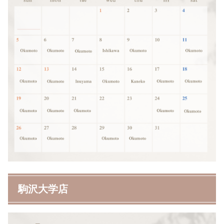
駒沢大学店