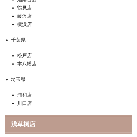
鶴見店
藤沢店
横浜店
千葉県
松戸店
本八幡店
埼玉県
浦和店
川口店
浅草橋店