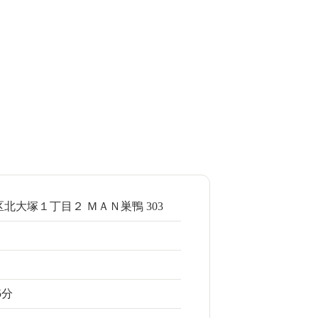
北大塚１丁目２ ＭＡＮ巣鴨 303
5分