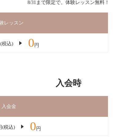
8/31まで限定で、体験レッスン無料！
験レッスン
0
(税込)
円
入会時
入会金
0
円(税込)
円