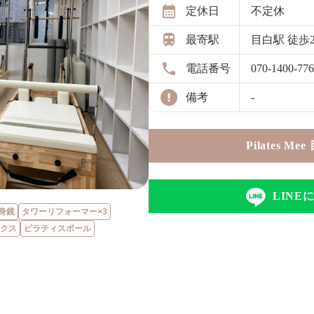
定休日
不定休
最寄駅
目白駅 徒歩
電話番号
070-1400-77
備考
-
Pilates 
LIN
身鏡
タワーリフォーマー×3
クス
ピラティスボール