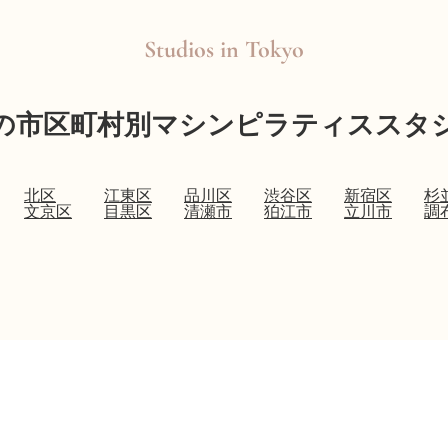
Studios in
Tokyo
の市区町村別マシンピラティススタ
北区
江東区
品川区
渋谷区
新宿区
杉
文京区
目黒区
清瀬市
狛江市
立川市
調