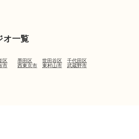
ジオ一覧
並区
墨田区
世田谷区
千代田区
布市
西東京市
東村山市
武蔵野市