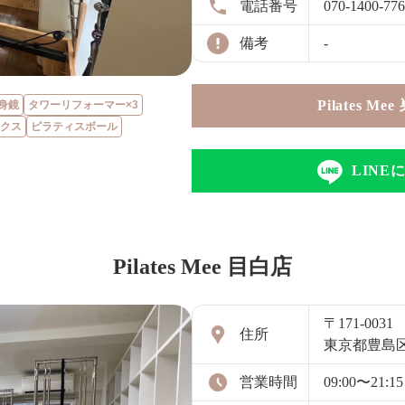
電話番号
070-1400-77
備考
-
Pilates 
身鏡
タワーリフォーマー×3
クス
ピラティスボール
LIN
Pilates Mee 目白店
〒171-0031
住所
東京都豊島区
営業時間
09:00〜21:15