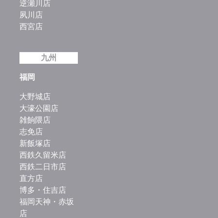
逆瀬川店
夙川店
西宮店
九州
福岡
大野城店
大濠公園店
雑餉隈店
志免店
新飯塚店
西鉄久留米店
西鉄二日市店
直方店
博多・住吉店
福岡天神・赤坂
店