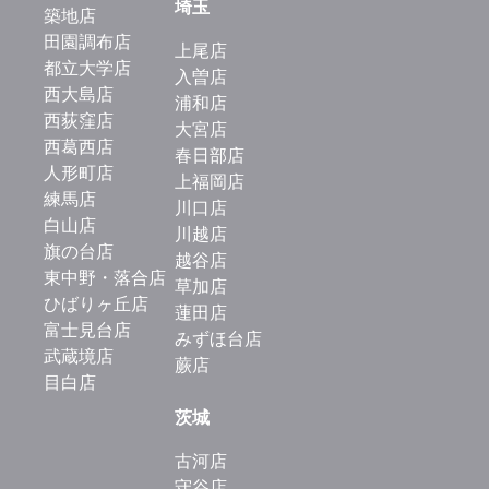
埼玉
築地店
田園調布店
上尾店
都立大学店
入曽店
西大島店
浦和店
西荻窪店
大宮店
西葛西店
春日部店
人形町店
上福岡店
練馬店
川口店
白山店
川越店
旗の台店
越谷店
東中野・落合店
草加店
ひばりヶ丘店
蓮田店
富士見台店
みずほ台店
武蔵境店
蕨店
目白店
茨城
古河店
守谷店