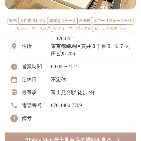
WiFi
女性専用トイレ
着替えスペース
全身鏡
タワーリフォーマー×3
リフォーマーリング
リフォーマーボックス
ピラティスボール
〒176-0021
住所
東京都練馬区貫井３丁目８−１７ 内
田ビル 206
営業時間
09:00〜21:15
定休日
不定休
最寄駅
富士見台駅 徒歩2分
電話番号
070-1400-7769
備考
-
Pilates Mee 富士見台店の詳細を見る