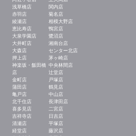
浅草橋店
関内店
赤羽店
菊名店
綾瀬店
相模大野店
恵比寿店
鴨宮店
大泉学園店
鷺沼店
大井町店
湘南台店
大森店
センター北店
押上店
茅ヶ崎店
神楽坂・飯田橋
中央林間店
店
辻堂店
金町店
戸塚店
蒲田店
鶴見店
亀戸店
中山店
北千住店
長津田店
喜多見店
二宮店
吉祥寺店
日吉店
清瀬店
平塚店
経堂店
藤沢店