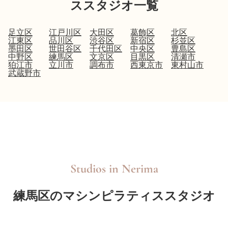
ススタジオ一覧
足立区
江戸川区
大田区
葛飾区
北区
江東区
品川区
渋谷区
新宿区
杉並区
墨田区
世田谷区
千代田区
中央区
豊島区
中野区
練馬区
文京区
目黒区
清瀬市
狛江市
立川市
調布市
西東京市
東村山市
武蔵野市
Studios in
Nerima
練馬区のマシンピラティススタジオ