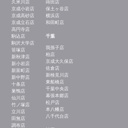
久米川店
蒔田店
京成小岩店
保土ヶ谷店
京成高砂店
横浜店
京成立石店
和田町店
高円寺店
駒込店
千葉
駒沢大学店
我孫子店
笹塚店
柏店
新秋津店
京成大久保店
新小岩店
佐倉店
新富町店
新検見川店
新中野店
東船橋店
十条店
千葉中央店
巣鴨店
幕張本郷店
仙川店
松戸店
竹ノ塚店
本八幡店
立川店
八千代台店
田無店
調布店