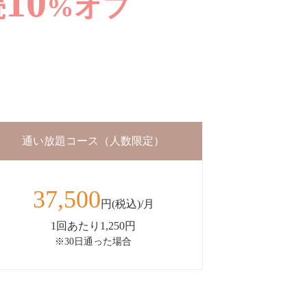
10
続
%オフ
通い放題コース（人数限定）
37,500
円(税込)/月
1回あたり1,250円
※30日通った場合