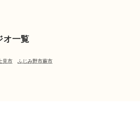
ジオ一覧
士見市
ふじみ野市
蕨市