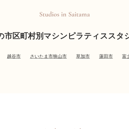
Studios in
Saitama
の市区町村別マシンピラティススタ
越谷市
さいたま市
狭山市
草加市
蓮田市
富