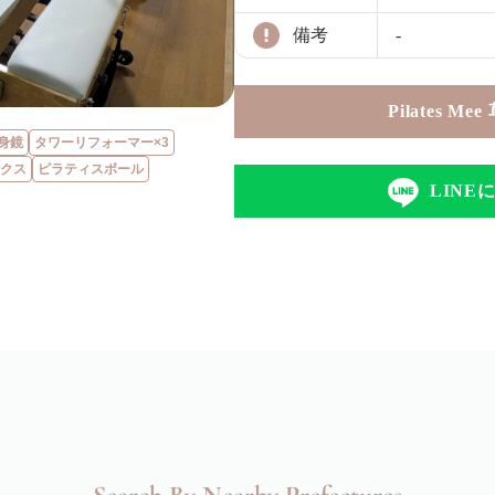
備考
-
Pilates 
身鏡
タワーリフォーマー×3
クス
ピラティスボール
LIN