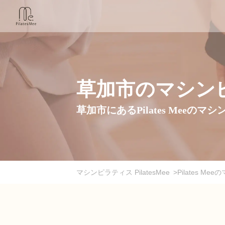
草加市のマシン
草加市にあるPilates Mee
マシンピラティス PilatesMee
>
Pilates 