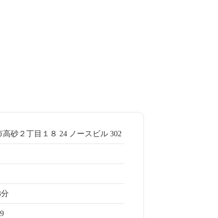
高砂２丁目１８ 24 ノースビル 302
3分
69