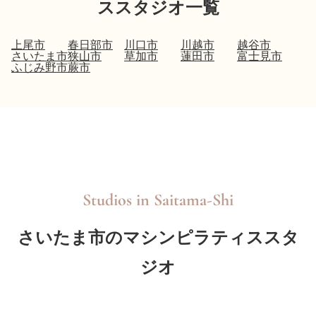
ススタジオ一覧
上尾市
春日部市
川口市
川越市
越谷市
さいたま市
狭山市
草加市
蓮田市
富士見市
ふじみ野市
蕨市
Studios in
Saitama-Shi
さいたま市のマシンピラティススタ
ジオ