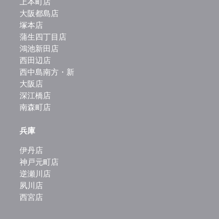
上本町店
大阪都島店
塚本店
蒲生四丁目店
鴻池新田店
西田辺店
西中島南方・新
大阪店
深江橋店
南森町店
兵庫
伊丹店
神戸元町店
逆瀬川店
夙川店
西宮店