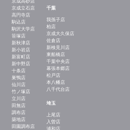
京成高砂店
京成立石店
千葉
高円寺店
我孫子店
駒込店
柏店
駒沢大学店
京成大久保店
笹塚店
佐倉店
新秋津店
新検見川店
新小岩店
東船橋店
新富町店
千葉中央店
新中野店
幕張本郷店
十条店
松戸店
巣鴨店
本八幡店
仙川店
八千代台店
竹ノ塚店
立川店
埼玉
田無店
調布店
上尾店
築地店
入曽店
田園調布店
浦和店