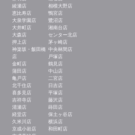
綾瀬店
相模大野店
恵比寿店
鴨宮店
大泉学園店
鷺沼店
大井町店
湘南台店
大森店
センター北店
押上店
茅ヶ崎店
神楽坂・飯田橋
中央林間店
店
戸塚店
金町店
鶴見店
蒲田店
中山店
亀戸店
二宮店
北千住店
日吉店
喜多見店
平塚店
吉祥寺店
藤沢店
清瀬店
蒔田店
経堂店
保土ヶ谷店
久米川店
横浜店
京成小岩店
和田町店