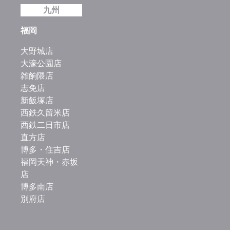
九州
福岡
大野城店
大濠公園店
雑餉隈店
志免店
新飯塚店
西鉄久留米店
西鉄二日市店
直方店
博多・住吉店
福岡天神・赤坂
店
博多南店
別府店