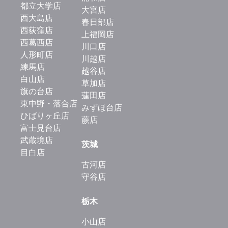
都立大学店
大宮店
西大島店
春日部店
西荻窪店
上福岡店
西葛西店
川口店
人形町店
川越店
練馬店
越谷店
白山店
草加店
旗の台店
蓮田店
東中野・落合店
みずほ台店
ひばりヶ丘店
蕨店
富士見台店
武蔵境店
茨城
目白店
古河店
守谷店
栃木
小山店