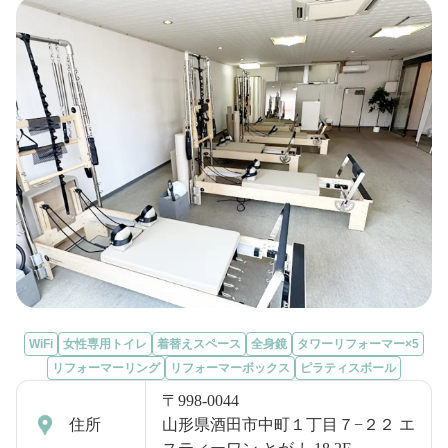
WiFi
女性専用トイレ
着替えスペース
全身鏡
タワーリフォーマー×5
リフォーマーリング
リフォーマーボックス
ピラティスボール
〒998-0044
住所
山形県酒田市中町１丁目７−２２ エ