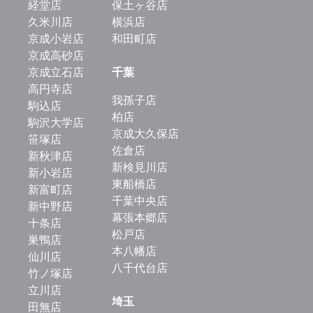
経堂店
保土ヶ谷店
久米川店
横浜店
京成小岩店
和田町店
京成高砂店
京成立石店
千葉
高円寺店
我孫子店
駒込店
柏店
駒沢大学店
京成大久保店
笹塚店
佐倉店
新秋津店
新検見川店
新小岩店
東船橋店
新富町店
千葉中央店
新中野店
幕張本郷店
十条店
松戸店
巣鴨店
本八幡店
仙川店
八千代台店
竹ノ塚店
立川店
埼玉
田無店