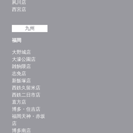
夙川店
西宮店
九州
福岡
大野城店
大濠公園店
雑餉隈店
志免店
新飯塚店
西鉄久留米店
西鉄二日市店
直方店
博多・住吉店
福岡天神・赤坂
店
博多南店