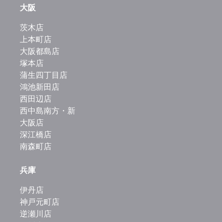
大阪
茨木店
上本町店
大阪都島店
塚本店
蒲生四丁目店
鴻池新田店
西田辺店
西中島南方・新
大阪店
深江橋店
南森町店
兵庫
伊丹店
神戸元町店
逆瀬川店