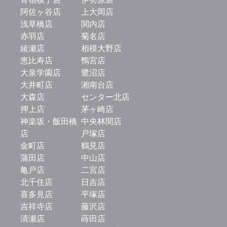
阿佐ヶ谷店
上大岡店
浅草橋店
関内店
赤羽店
菊名店
綾瀬店
相模大野店
恵比寿店
鴨宮店
大泉学園店
鷺沼店
大井町店
湘南台店
大森店
センター北店
押上店
茅ヶ崎店
神楽坂・飯田橋
中央林間店
店
戸塚店
金町店
鶴見店
蒲田店
中山店
亀戸店
二宮店
北千住店
日吉店
喜多見店
平塚店
吉祥寺店
藤沢店
清瀬店
蒔田店