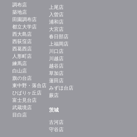
調布店
上尾店
築地店
入曽店
田園調布店
浦和店
都立大学店
大宮店
西大島店
春日部店
西荻窪店
上福岡店
西葛西店
川口店
人形町店
川越店
練馬店
越谷店
白山店
草加店
旗の台店
蓮田店
東中野・落合店
みずほ台店
ひばりヶ丘店
蕨店
富士見台店
武蔵境店
茨城
目白店
古河店
守谷店