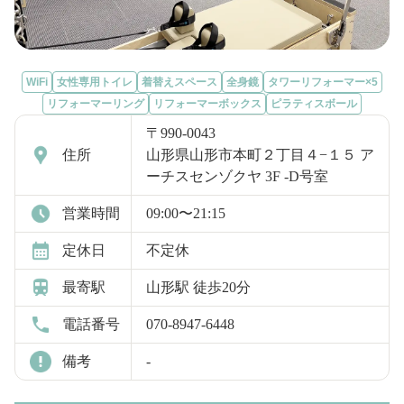
WiFi
女性専用トイレ
着替えスペース
全身鏡
タワーリフォーマー×5
リフォーマーリング
リフォーマーボックス
ピラティスボール
〒990-0043
住所
山形県山形市本町２丁目４−１５ ア
ーチスセンゾクヤ 3F -D号室
営業時間
09:00〜21:15
定休日
不定休
最寄駅
山形駅 徒歩20分
電話番号
070-8947-6448
備考
-