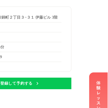
錦町２丁目３−３１ 伊藤ビル 3階
5分
69
Eに登録して予約する