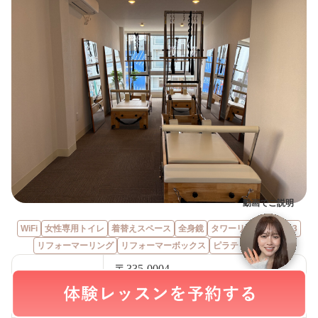
動画でご説明
WiFi
女性専用トイレ
着替えスペース
全身鏡
タワーリフォーマー×3
リフォーマーリング
リフォーマーボックス
ピラティスボール
〒335-0004
住所
埼玉県蕨市中央１丁目２４−３ MKビ
ル 3F-EAST