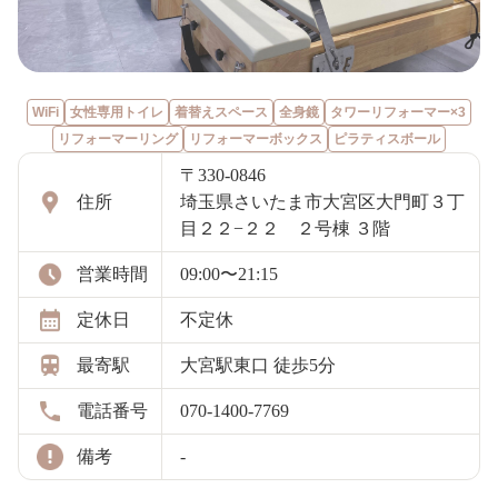
WiFi
女性専用トイレ
着替えスペース
全身鏡
タワーリフォーマー×3
リフォーマーリング
リフォーマーボックス
ピラティスボール
〒330-0846
住所
埼玉県さいたま市大宮区大門町３丁
目２２−２２ ２号棟 ３階
営業時間
09:00〜21:15
定休日
不定休
最寄駅
大宮駅東口 徒歩5分
電話番号
070-1400-7769
備考
-