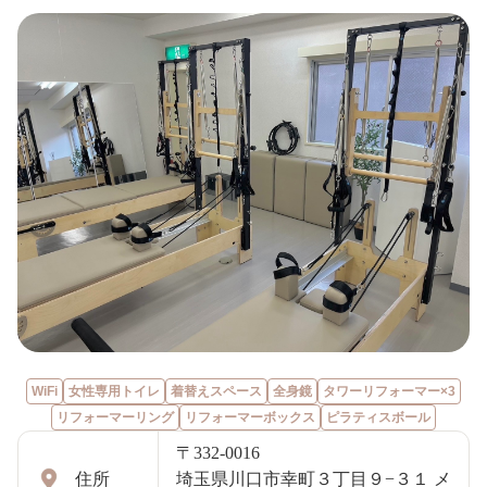
WiFi
女性専用トイレ
着替えスペース
全身鏡
タワーリフォーマー×3
リフォーマーリング
リフォーマーボックス
ピラティスボール
〒332-0016
住所
埼玉県川口市幸町３丁目９−３１ メ