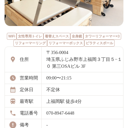
WiFi
女性専用トイレ
着替えスペース
全身鏡
タワーリフォーマー×3
リフォーマーリング
リフォーマーボックス
ピラティスボール
〒356-0004
住所
埼玉県ふじみ野市上福岡３丁目５−１
０ 第三OSAビル 3F
営業時間
09:00〜21:15
定休日
不定休
最寄駅
上福岡駅 徒歩4分
電話番号
070-8947-6448
備考
-