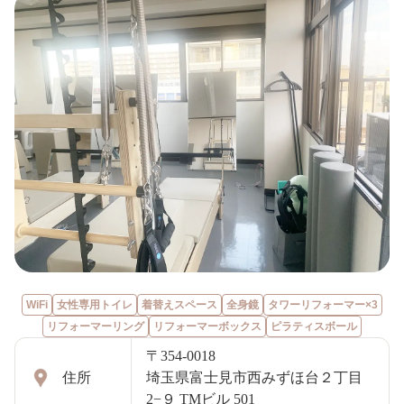
WiFi
女性専用トイレ
着替えスペース
全身鏡
タワーリフォーマー×3
リフォーマーリング
リフォーマーボックス
ピラティスボール
〒354-0018
住所
埼玉県富士見市西みずほ台２丁目
2−９ TMビル 501