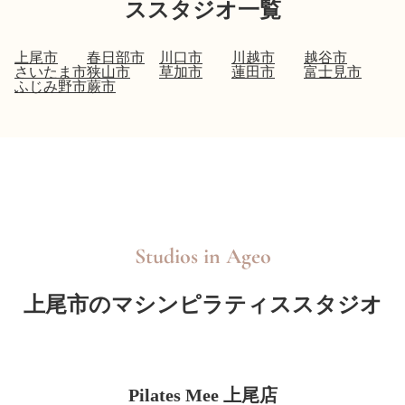
ススタジオ一覧
上尾市
春日部市
川口市
川越市
越谷市
さいたま市
狭山市
草加市
蓮田市
富士見市
ふじみ野市
蕨市
Studios in
Ageo
上尾市のマシンピラティススタジオ
Pilates Mee 上尾店