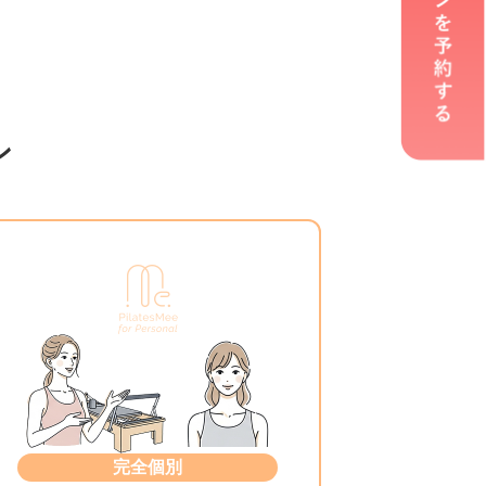
ン
完全個別