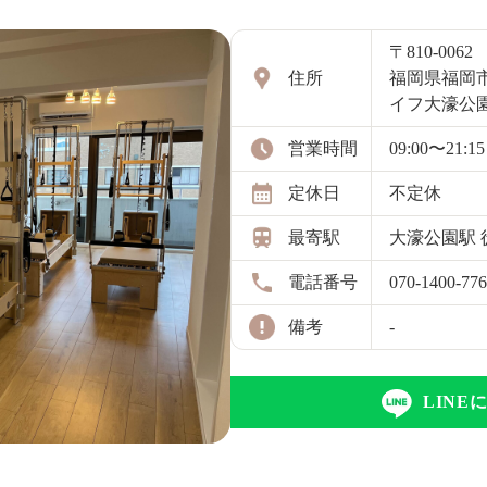
〒810-0062
住所
福岡県福岡
イフ大濠公園
営業時間
09:00〜21:15
定休日
不定休
最寄駅
大濠公園駅 
電話番号
070-1400-77
備考
-
LIN