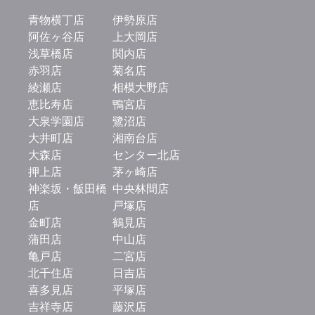
青物横丁店
伊勢原店
阿佐ヶ谷店
上大岡店
浅草橋店
関内店
赤羽店
菊名店
綾瀬店
相模大野店
恵比寿店
鴨宮店
大泉学園店
鷺沼店
大井町店
湘南台店
大森店
センター北店
押上店
茅ヶ崎店
神楽坂・飯田橋
中央林間店
店
戸塚店
金町店
鶴見店
蒲田店
中山店
亀戸店
二宮店
北千住店
日吉店
喜多見店
平塚店
吉祥寺店
藤沢店