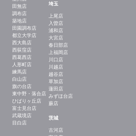
埼玉
田無店
調布店
上尾店
築地店
入曽店
田園調布店
浦和店
都立大学店
大宮店
西大島店
春日部店
西荻窪店
上福岡店
西葛西店
川口店
人形町店
川越店
練馬店
越谷店
白山店
草加店
旗の台店
蓮田店
東中野・落合店
みずほ台店
ひばりヶ丘店
蕨店
富士見台店
武蔵境店
茨城
目白店
古河店