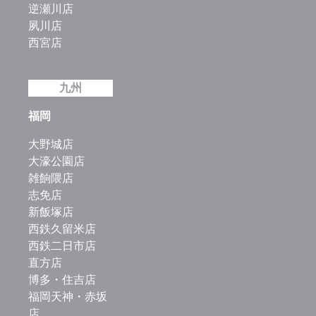
逆瀬川店
夙川店
西宮店
九州
福岡
大野城店
大濠公園店
雑餉隈店
志免店
新飯塚店
西鉄久留米店
西鉄二日市店
直方店
博多・住吉店
福岡天神・赤坂
店