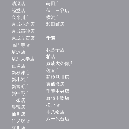
清瀬店
蒔田店
経堂店
保土ヶ谷店
久米川店
横浜店
京成小岩店
和田町店
京成高砂店
京成立石店
千葉
高円寺店
我孫子店
駒込店
柏店
駒沢大学店
京成大久保店
笹塚店
佐倉店
新秋津店
新検見川店
新小岩店
東船橋店
新富町店
千葉中央店
新中野店
幕張本郷店
十条店
松戸店
巣鴨店
本八幡店
仙川店
八千代台店
竹ノ塚店
立川店